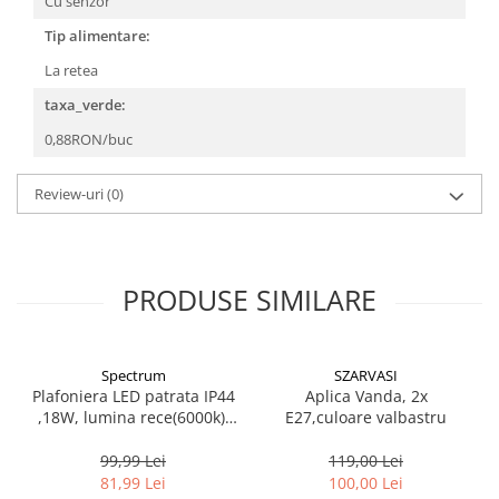
Cu senzor
Tip alimentare:
La retea
taxa_verde:
0,88RON/buc
Review-uri
(0)
PRODUSE SIMILARE
Spectrum
SZARVASI
Plafoniera LED patrata IP44
Aplica Vanda, 2x
,18W, lumina rece(6000k),
E27,culoare valbastru
1250lm
99,99 Lei
119,00 Lei
81,99 Lei
100,00 Lei