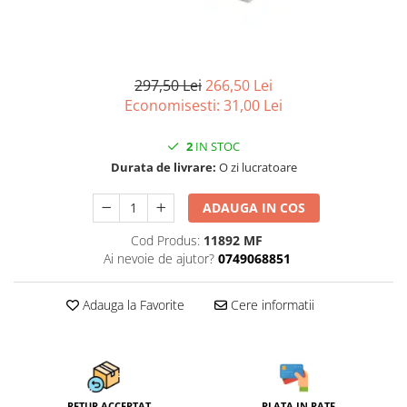
Scule, unelte si masini
Pentru sticla si suprafete fine
Mufe si conectori irigare
Pentru toaleta si wc
Sfoara si franghii
Panouri si elemente gard
Pentru toate suprafetele
Suruburi, dibluri si accesorii
Solutii pentru suprafetele din lemn
prindere
Pavaje si borduri
297,50 Lei
266,50 Lei
Solutii specializate
Economisesti:
31,00
Lei
Programatoare stropire
Solutii profesionale pentru
Sere si solarii
bucatarie
2
IN STOC
Termometre Meteo
Solutii professionale pentru
Durata de livrare:
O zi lucratoare
spalatorii auto
Unelte gradinarit
ADAUGA IN COS
Cod Produs:
11892 MF
Ai nevoie de ajutor?
0749068851
Adauga la Favorite
Cere informatii
RETUR ACCEPTAT
PLATA IN RATE