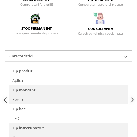
Cumparaturi fara griji!
Cumparaturi usoare si placute
STOC PERMANENT
CONSULTANTA
La o gama variata de produse
Cu echipa tehnica specializata
Caracteristici
Tip produs:
Aplica
Tip montare:
Perete
Tip bec:
LED
Tip intrerupator: