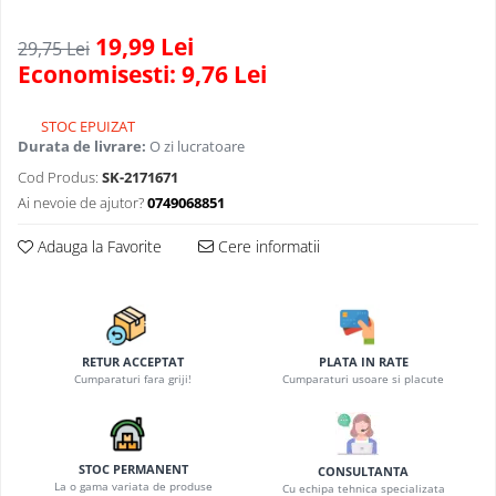
19,99 Lei
29,75 Lei
Economisesti:
9,76
Lei
STOC EPUIZAT
Durata de livrare:
O zi lucratoare
Cod Produs:
SK-2171671
Ai nevoie de ajutor?
0749068851
Adauga la Favorite
Cere informatii
RETUR ACCEPTAT
PLATA IN RATE
Cumparaturi fara griji!
Cumparaturi usoare si placute
STOC PERMANENT
CONSULTANTA
La o gama variata de produse
Cu echipa tehnica specializata