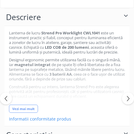
Descriere
Lanterna de lucru
Strend Pro Worklight CWL1041
este un
instrument practic și fiabil, conceput pentru iluminarea eficientă
a zonelor de lucru în ateliere, garaje, șantiere sau activități
casnice. Echipată cu
LED COB de 200 lumeni
, aceasta oferă o
lumină uniformă și puternică, ideală pentru lucrări de precizie.
Designul ergonomic permite utilizarea facilă cu o singură mână,
iar
magnetul integrat
de pe spate îți oferă libertatea de a fixa
lanterna pe suprafețe metalice, lăsând mâinile libere pentru lucru.
Alimentarea se face cu
3 baterii AA
, ceea ce o face ușor de utilizat
oriunde, fără a depinde de prize sau cabluri.
Construită pentru uz intens, lanterna Strend Pro este alegerea
potrivită atât pentru profesioniști, cât și pentru utilizatorii casnici
care caută un echipament durabil și eficient.
Vezi mai mult
Informatii conformitate produs