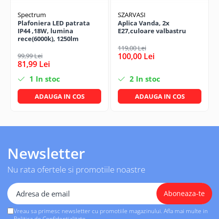
Spectrum
SZARVASI
Plafoniera LED patrata
Aplica Vanda, 2x
IP44 ,18W, lumina
E27,culoare valbastru
rece(6000k), 1250lm
119,00 Lei
100,00 Lei
99,99 Lei
81,99 Lei
1
In stoc
2
In stoc
ADAUGA IN COS
ADAUGA IN COS
Newsletter
Nu rata ofertele si promotiile noastre
Vreau sa primesc newsletter cu promotiile magazinului. Afla mai multe in
Politica de Confidentialitate