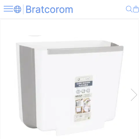
Toate Produsele
Articole animale
Adapatoare animale
Hrana pentru animale
Hrana pentru caini
Hrana pentru pisici
Produse igiena externa animale
Auto
Bucatarii de vara Tuozi
Casa
Articole ambalare
Articole bucatarie
Articole mobila