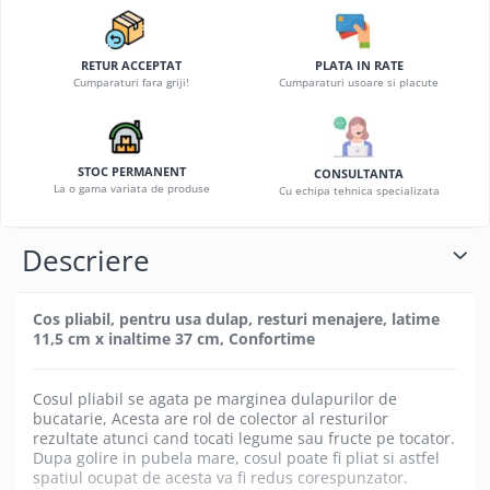
Becuri
Prize
Sanitare
RETUR ACCEPTAT
PLATA IN RATE
Cumparaturi fara griji!
Cumparaturi usoare si placute
Sarma constructii
Scule, unelte si masini
Sfoara si franghii
STOC PERMANENT
CONSULTANTA
La o gama variata de produse
Cu echipa tehnica specializata
Suruburi, dibluri si accesorii
prindere
Descriere
Corpuri de iluminat
Aplice si plafoniere
Lustre si pendule
Cos pliabil, pentru usa dulap, resturi menajere, latime
11,5 cm x inaltime 37 cm, Confortime
Spoturi
Accesorii corpuri de iluminat
Cosul pliabil se agata pe marginea dulapurilor de
Lampi de veghe copii
bucatarie, Acesta are rol de colector al resturilor
rezultate atunci cand tocati legume sau fructe pe tocator.
Proiectoare
Dupa golire in pubela mare, cosul poate fi pliat si astfel
spatiul ocupat de acesta va fi redus corespunzator.
Veioze si lampi