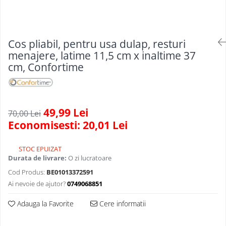
Articole organizare
Articole Sportive
Cutii postale
Cos pliabil, pentru usa dulap, resturi
Electronice si electrocasnice
menajere, latime 11,5 cm x inaltime 37
Incalzire si racire
cm, Confortime
Usi si porti
Constructii
Accesorii gips carton
49,99 Lei
70,00 Lei
Economisesti:
20,01
Lei
Accesorii gresie si faianta
Accesorii pentru faianta, gresie si
mozaicuri
STOC EPUIZAT
Durata de livrare:
O zi lucratoare
Accesorii polizare si slefuire
Cod Produs:
BE01013372591
Accesorii vopsire si tencuire
Ai nevoie de ajutor?
0749068851
Benzi
Adauga la Favorite
Cere informatii
Materiale electrice