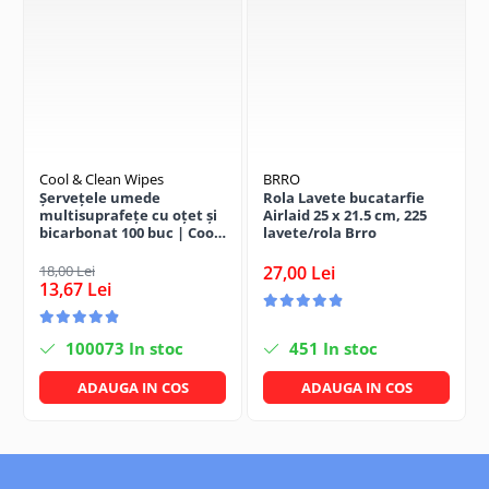
Solutii geamuri
Solutii universale
Gradina
Accesorii pentru gradina
Aparate pentru stropit gradina
Articole antidaunatori gradina
Cool & Clean Wipes
BRRO
Șervețele umede
Rola Lavete bucatarfie
Aspersoare
multisuprafețe cu oțet și
Airlaid 25 x 21.5 cm, 225
Furtunuri gradinarit
bicarbonat 100 buc | Cool
lavete/rola Brro
& Clean
Ghivece si suporturi
18,00 Lei
27,00 Lei
13,67 Lei
Gratare
Hamace si leagane
100073
In stoc
451
In stoc
Lampi solare
ADAUGA IN COS
ADAUGA IN COS
Leagane copii
Lopeti si unelte deszapezit
Mobilier gradina