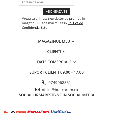
Mufe si conectori irigare
Panouri si elemente gard
Vreau sa primesc newsletter cu promotiile
Pavaje si borduri
magazinului. Afla mai multe in
Politica de
Programatoare stropire
Confidentialitate
Sere si solarii
MAGAZINUL MEU
Termometre Meteo
Umbrele si pavilioane gradina
CLIENTI
Unelte gradinarit
DATE COMERCIALE
HoReCa
SUPORT CLIENTI
09:00 - 17:00
Balsam de rufe profesional
Detergenti de vase profesionali
0749068851
Pentru masini de spalat si polish
office@bratcorom.ro
Pentru spalare manuala
SOCIAL
URMARESTE-NE IN SOCIAL MEDIA
Detergenti lichizi profesionali
Igiena si Ingrijire personala