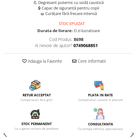
Becuri
💪 Degresant puternic cu sodă caustică
🔒 Capac de siguranță pentru copii
Prize
🧽 Curățare fără frecare intensă
Sanitare
STOC EPUIZAT
Sarma constructii
Durata de livrare:
O zi lucratoare
Scule, unelte si masini
Cod Produs:
8698
Sfoara si franghii
Ai nevoie de ajutor?
0749068851
Suruburi, dibluri si accesorii
prindere
Adauga la Favorite
Cere informatii
Corpuri de iluminat
Aplice si plafoniere
Lustre si pendule
RETUR ACCEPTAT
PLATA IN RATE
Spoturi
Cumparaturi fara griji!
Cumparaturi usoare si placute
Accesorii corpuri de iluminat
Lampi de veghe copii
STOC PERMANENT
CONSULTANTA
Proiectoare
La o gama variata de produse
Cu echipa tehnica specializata
Veioze si lampi