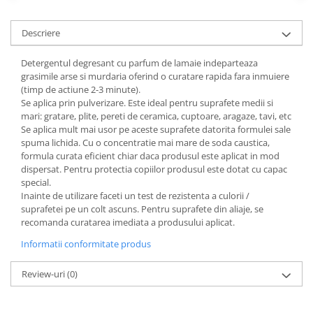
CRACIUN
Descriere
Accesorii decorative
Caciuli
Detergentul degresant cu parfum de lamaie indeparteaza
grasimile arse si murdaria oferind o curatare rapida fara inmuiere
Figurine si decoratiuni Craciun
(timp de actiune 2-3 minute).
Globuri
Se aplica prin pulverizare. Este ideal pentru suprafete medii si
mari: gratare, plite, pereti de ceramica, cuptoare, aragaze, tavi, etc
Instalatii de Craciun
Se aplica mult mai usor pe aceste suprafete datorita formulei sale
spuma lichida. Cu o concentratie mai mare de soda caustica,
Lumanari si candele
formula curata eficient chiar daca produsul este aplicat in mod
Suporturi lumanari
dispersat. Pentru protectia copiilor produsul este dotat cu capac
special.
Curatenie
Inainte de utilizare faceti un test de rezistenta a culorii /
Cosuri de gunoi
suprafetei pe un colt ascuns. Pentru suprafete din aliaje, se
recomanda curatarea imediata a produsului aplicat.
Maturi, Mopuri si galeti
Informatii conformitate produs
Prosoape de hartie si servetele
Saci gunoi
Review-uri
(0)
Servetele umede