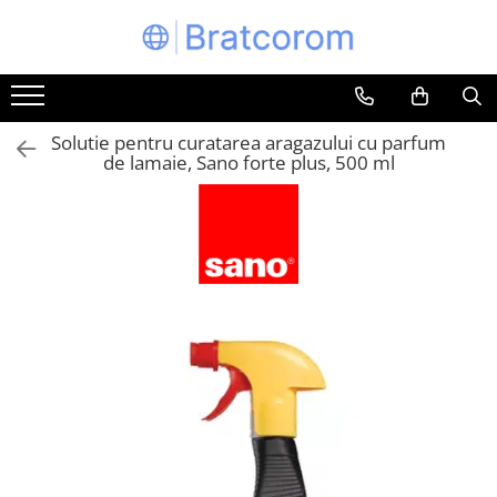
Toate Produsele
Articole animale
Solutie pentru curatarea aragazului cu parfum
Adapatoare animale
de lamaie, Sano forte plus, 500 ml
Hrana pentru animale
Hrana pentru caini
Hrana pentru pisici
Produse igiena externa animale
Auto
Bucatarii de vara Tuozi
Casa
Articole ambalare
Articole bucatarie
Articole mobila