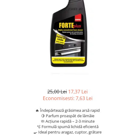
Articole organizare
Articole Sportive
Cutii postale
Electronice si electrocasnice
Incalzire si racire
Usi si porti
Constructii
Accesorii gips carton
Accesorii gresie si faianta
Accesorii pentru faianta, gresie si
mozaicuri
25,00 Lei
17,37 Lei
Economisesti:
7,63
Lei
Accesorii polizare si slefuire
Accesorii vopsire si tencuire
🔥 Îndepărtează grăsimea arsă rapid
🍋 Parfum proaspăt de lămâie
Benzi
🧼 Acțiune rapidă – 2-3 minute
Materiale electrice
🫧 Formulă spumă lichidă eficientă
🍳 Ideal pentru aragaz, cuptor, grătare