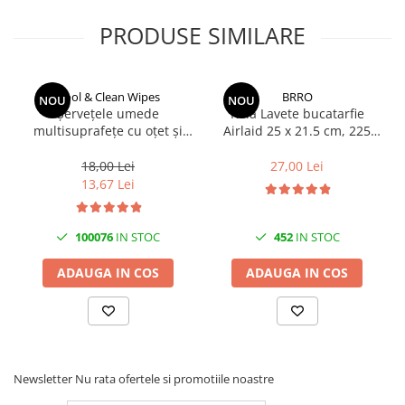
Solutii geamuri
Solutii universale
PRODUSE SIMILARE
Gradina
Accesorii pentru gradina
Cool & Clean Wipes
BRRO
NOU
NOU
Aparate pentru stropit gradina
Șervețele umede
Rola Lavete bucatarfie
multisuprafețe cu oțet și
Airlaid 25 x 21.5 cm, 225
Articole antidaunatori gradina
bicarbonat 100 buc | Cool &
lavete/rola Brro
Aspersoare
Clean
18,00 Lei
27,00 Lei
13,67 Lei
Furtunuri gradinarit
Ghivece si suporturi
100076
IN STOC
452
IN STOC
Gratare
ADAUGA IN COS
ADAUGA IN COS
Hamace si leagane
Lampi solare
Leagane copii
Lopeti si unelte deszapezit
Newsletter
Nu rata ofertele si promotiile noastre
Mobilier gradina