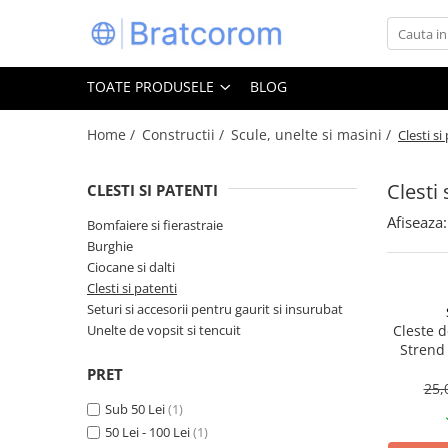
Toate Produsele
TOATE PRODUSELE
BLOG
Articole animale
Adapatoare animale
Home /
Constructii /
Scule, unelte si masini /
Clesti si
Hrana pentru animale
Clesti 
CLESTI SI PATENTI
Hrana pentru caini
Hrana pentru pisici
Afiseaza:
Bomfaiere si fierastraie
Burghie
Produse igiena externa animale
Ciocane si dalti
Auto
Clesti si patenti
Bucatarii de vara Tuozi
Seturi si accesorii pentru gaurit si insurubat
Casa
Unelte de vopsit si tencuit
Cleste d
Strend
Articole ambalare
diametr
PRET
Articole bucatarie
25,
Sub 50 Lei
(1)
Articole mobila
50 Lei - 100 Lei
(1)