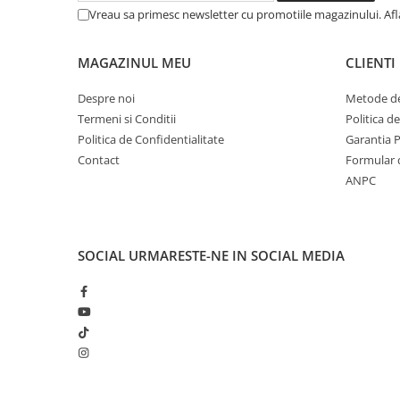
Becuri
Vreau sa primesc newsletter cu promotiile magazinului. Af
Prize
Sanitare
MAGAZINUL MEU
CLIENTI
Sarma constructii
Despre noi
Metode de
Scule, unelte si masini
Termeni si Conditii
Politica d
Sfoara si franghii
Politica de Confidentialitate
Garantia 
Suruburi, dibluri si accesorii
Contact
Formular 
prindere
ANPC
Corpuri de iluminat
Aplice si plafoniere
SOCIAL
URMARESTE-NE IN SOCIAL MEDIA
Lustre si pendule
Spoturi
Accesorii corpuri de iluminat
Lampi de veghe copii
Proiectoare
Veioze si lampi