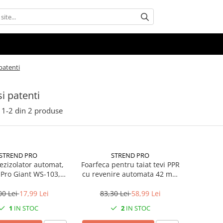
 patenti
si patenti
1-
2
din
2
produse
STREND PRO
STREND PRO
ezizolator automat,
Foarfeca pentru taiat tevi PPR
 Pro Giant WS-103,
cu revenire automata 42 mm
u 0.5-4 mm, 160 mm
Giant
00 Lei
17,99 Lei
83,30 Lei
58,99 Lei
1
IN STOC
2
IN STOC