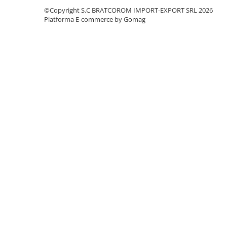
©Copyright S.C BRATCOROM IMPORT-EXPORT SRL 2026
CRACIUN
Platforma E-commerce by Gomag
Accesorii decorative
Caciuli
Figurine si decoratiuni Craciun
Globuri
Instalatii de Craciun
Lumanari si candele
Suporturi lumanari
Curatenie
Cosuri de gunoi
Maturi, Mopuri si galeti
Prosoape de hartie si servetele
Saci gunoi
Servetele umede