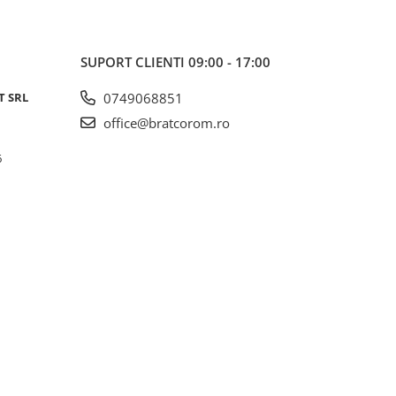
SUPORT CLIENTI
09:00 - 17:00
T SRL
0749068851
office@bratcorom.ro
6